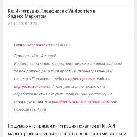
Re: Интеграция Планфикса с Wildberries и
Яндекс.Маркетом
24.10.2025 15:53
Dmitry Goncharenko
писал(а):
↑
Здравствуйте, Алексей!
Вообще, если маркетплейс шлет письмо с новым заказом,
то все должно решаться простым перенаправлением
письма в ПланФикс - либо на
адрес проекта
, либо на
виртуальный емейл
. А там уже можно правилами
обработки почты накрутить любую нужную логику. не
говоря уж о том, что
разобрать письмо по полочкам
при
помощи Planfix AI.
Не думаю что прямая интеграция появится в ПФ, API
маркет-place и принципы работы очень часто меняются, и