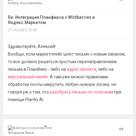
Цитат
Dmitry Goncharenko
Re: Интеграция Планфикса с Wildberries и
Яндекс.Маркетом
21.10.2025 12:00
Здравствуйте, Алексей!
Вообще, если маркетплейс шлет письмо с новым заказом,
то все должно решаться простым перенаправлением
письма в ПланФикс - либо на
адрес проекта
, либо на
виртуальный емейл
. А там уже можно правилами
обработки почты накрутить любую нужную логику. не
говоря уж о том, что
разобрать письмо по полочкам
при
помощи Planfix AI.
Цитат
Федоров Илья