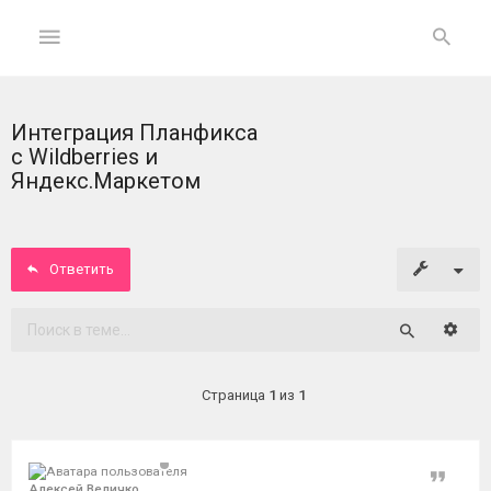
Интеграция Планфикса
ГЛАВНАЯ
с Wildberries и
Яндекс.Маркетом
На
главную
Ответить
Вход
ФОРУМ
Расши
Поиск
Темы
Страница
1
из
1
без
ответов
Цитат
Активные
Алексей Величко