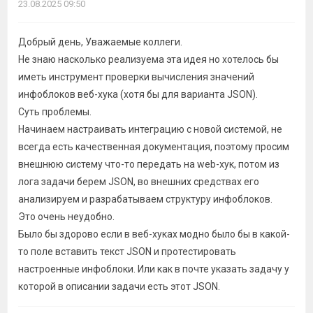
23.08.2025 09:50
Добрый день, Уважаемые коллеги.
Не знаю насколько реализуема эта идея но хотелось бы
иметь инструмент проверки вычисления значений
инфоблоков веб-хука (хотя бы для варианта JSON).
Суть проблемы.
Начинаем настраивать интеграцию с новой системой, не
всегда есть качественная документация, поэтому просим
внешнюю систему что-то передать на web-хук, потом из
лога задачи берем JSON, во внешних средствах его
анализируем и разрабатываем структуру инфоблоков.
Это очень неудобно.
Было бы здорово если в веб-хуках модно было бы в какой-
то поле вставить текст JSON и протестировать
настроенные инфоблоки. Или как в почте указать задачу у
которой в описании задачи есть этот JSON.