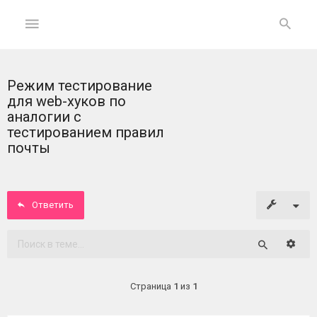
Режим тестирование
ГЛАВНАЯ
для web-хуков по
аналогии с
На
тестированием правил
главную
почты
Вход
Ответить
ФОРУМ
Расши
Темы
Поиск
без
ответов
Страница
1
из
1
Активные