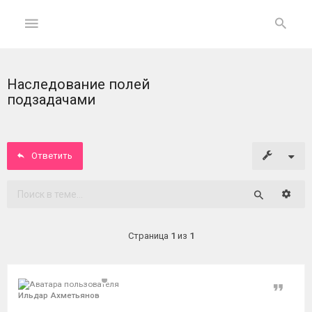
Наследование полей
ГЛАВНАЯ
подзадачами
На
главную
Ответить
Вход
Расши
Поиск
ФОРУМ
Страница
1
из
1
Темы
без
ответов
Цитат
Ильдар Ахметьянов
Активные