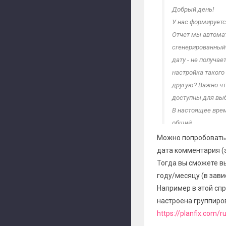
Добрый день!
У нас формируетс
Отчет мы автома
сгенерированный 
дату - не получае
настройка такого
другую? Важно ч
доступны для выб
В настоящее врем
общий.
Можно попробовать 
дата комментария (
Тогда вы сможете в
году/месяцу (в зави
Например в этой спр
настроена группиров
https://planfix.com/