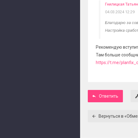
Гнилицкая Татья
04.03.2024 12:29
Благодарю за сов
Настройка срабо
Рекомендую вступить
Там больше сообщни
https://t.me/planfix
Ответить
Вернуться в «Обм