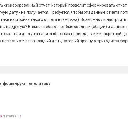
ь сгенерированный отчет, который позволит сформировать отчет 
ную дату - не получается. Требуется, чтобы эти данные отчета поп
итике настройка такого отчета возможна). Возможно ли настроить
ть на другую? Важно чтобы отчет был сводный (общий) и данные 
тражены и доступны для выбора как периода, так и конкретной да
у нас есть отчет за каждый день, который вручную приходится фо
а формируют аналитику
на
писал(а):
↑