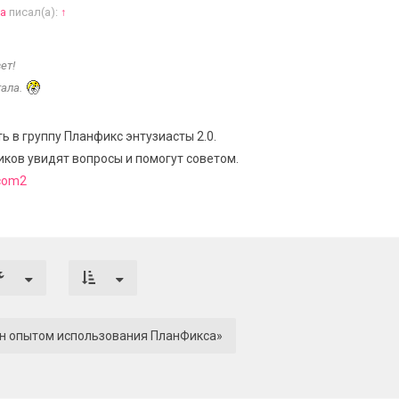
на
писал(а):
↑
ет!
тала.
 в группу Планфикс энтузиасты 2.0.
ков увидят вопросы и помогут советом.
_com2
ен опытом использования ПланФикса»