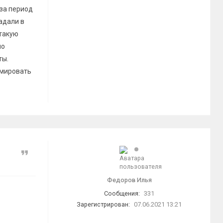
за период
адали в
 такую
по
ты.
рмировать
Цитата
Федоров Илья
Сообщения:
331
Зарегистрирован:
07.06.2021 13:21