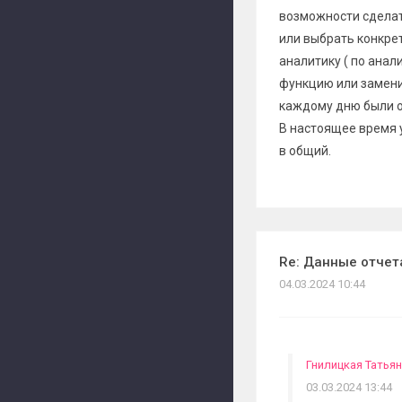
возможности сделат
или выбрать конкрет
аналитику ( по анал
функцию или замени
каждому дню были о
В настоящее время 
в общий.
Re: Данные отчет
04.03.2024 10:44
Гнилицкая Татья
03.03.2024 13:44