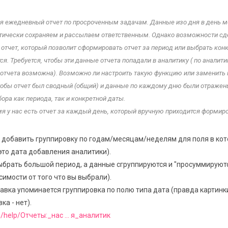
я ежедневный отчет по просроченным задачам. Данные изо дня в день м
тически сохраняем и рассылаем ответственным. Однако возможности сд
отчет, который позволит сформировать отчет за период или выбрать кон
тся. Требуется, чтобы эти данные отчета попадали в аналитику ( по аналити
 отчета возможна). Возможно ли настроить такую функцию или заменить 
тобы отчет был сводный (общий) и данные по каждому дню были отражен
ора как периода, так и конкретной даты.
я у нас есть отчет за каждый день, который вручную приходится формиро
добавить группировку по годам/месяцам/неделям для поля в кот
это дата добавления аналитики).
ыбрать большой период, а данные сгруппируются и "просуммируютс
симости от того что вы выбрали).
авка упоминается группировка по полю типа дата (правда картинк
ка - нет).
ru/help/Отчеты:_нас ... я_аналитик