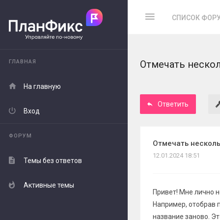
СПИСОК ФОР
ГЛАВНАЯ
Отмечать нескол
На главную
Ответить
Вход
ФОРУМ
Отмечать несколь
12.01.2024 18:51
Темы без ответов
Активные темы
Привет! Мне лично н
Например, отобрав п
название заново. Эт