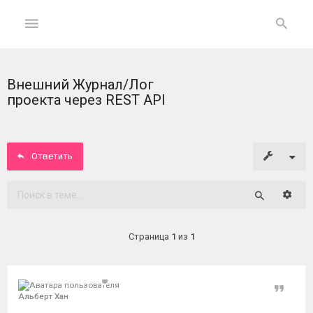
Внешний Журнал/Лог
ГЛАВНАЯ
проекта через REST API
На
главную
Ответить
Вход
Расши
Поиск
ФОРУМ
Страница
1
из
1
Темы
без
ответов
Цитат
Альберт Хан
Активные