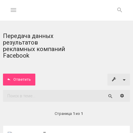
Передача данных
ГЛАВНАЯ
результатов
рекламных компаний
На
Facebook
главную
Вход
Ответить
ФОРУМ
Расши
Поиск
Темы
без
Страница
1
из
1
ответов
Активные