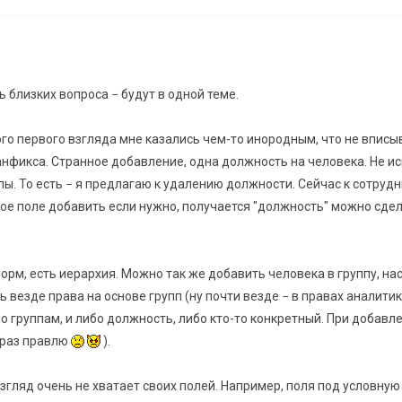
ь близких вопроса − будут в одной теме.
го первого взгляда мне казались чем-то инородным, что не вписы
нфикса. Странное добавление, одна должность на человека. Не и
уппы. То есть − я предлагаю к удалению должности. Сейчас к сотруд
ое поле добавить если нужно, получается "должность" можно сдел
Норм, есть иерархия. Можно так же добавить человека в группу, на
 везде права на основе групп (ну почти везде − в правах аналитик
о группам, и либо должность, либо кто-то конкретный. При добавл
 раз правлю
).
взгляд очень не хватает своих полей. Например, поля под условную