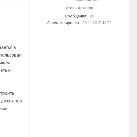
Игорь Архипов
Сообщения:
80
Зарегистрирован:
20.11.2017 13:22
вается в
спользовал
никам
ать и
строить
 до сих пор
ении