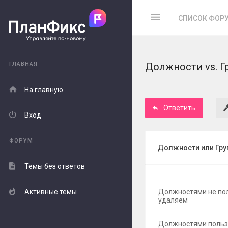
СПИСОК ФОР
ГЛАВНАЯ
Должности vs. Г
На главную
Ответить
Вход
ФОРУМ
Должности или Гру
Темы без ответов
Активные темы
Должностями не по
удаляем
Должностями польз