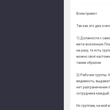
Всем привет.
Так как это два очен
1) Должности с само
мета-вселенную Пла
ни разу, тк есть гр
можно своё кастомн
таким образом.
2) Рабочие группы. 
видимость, выдавать
нет разграничения п
сотрудника каждый
Но группам, на мой 