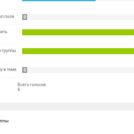
оп.поля
0
вить
з группы
у в теме
0
Всего голосов:
6
уппы