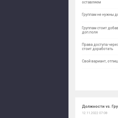
оставляем
Группам не нужны д
Группам стоит доба
доп.поля
Права доступа чере
стоит доработать
Свой вариант, отпиш
Должности vs. Гр
12.11.2022 07:08