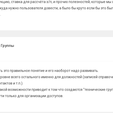
цию, ставка для рассчёта з/п, и прочих полезностей, которые мы 
куда нужно пользователя довести, а было бы круто если бы это бы
.
 Группы
ь это правильное понятие и его наоборот надо развивать.
уровне всего остального именно для должностей (записей справоч
тактов и т.п.).
такой возможности приводит к том что создаются "технические груп
ти только для организации доступов.