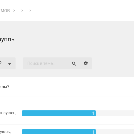
УМОВ
руппы
Расширенный поиск
Поиск
ппы?
льзуюсь,
1
уюсь,
1