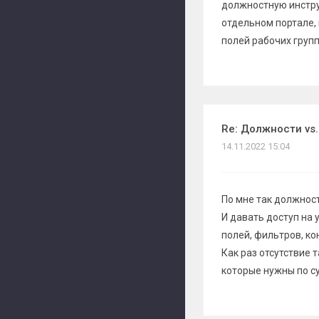
должностную инструк
отдельном портале, 
полей рабочих групп
Re: Должности vs.
14.11.2022 15:04
По мне так должност
И давать доступ на 
полей, фильтров, кон
Как раз отсутствие 
которые нужны по су