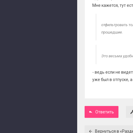
Мне кажется, тут ес
отфильтровать то
прошедшие.
Это весьма удобно
- ведь если не виде
уже был в отпуске, а
Ответить
Вернуться в «Разд