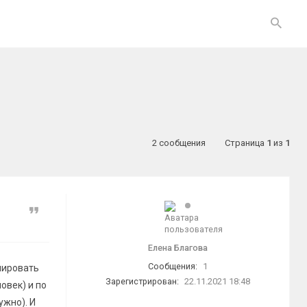
2 сообщения
Страница
1
из
1
Цитата
Елена Благова
Сообщения:
1
нировать
Зарегистрирован:
22.11.2021 18:48
овек) и по
ужно). И