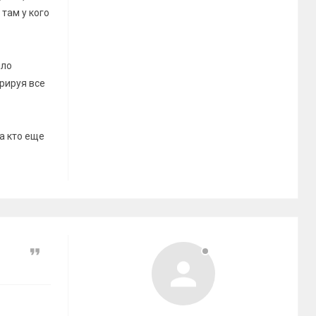
там у кого
яло
рируя все
 а кто еще
Цитата