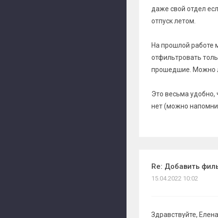
даже свой отдел есл
отпуск летом.
На прошлой работе м
отфильтровать тольк
прошедшие. Можно л
Это весьма удобно, 
нет (можно напомнит
Re: Добавить филь
15.04.2022 10:02
Здравствуйте, Елена