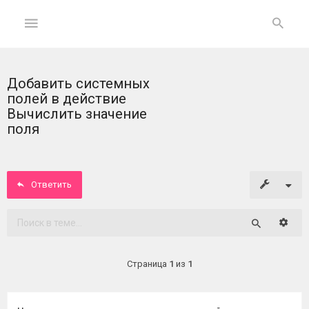
Добавить системных
ГЛАВНАЯ
полей в действие
Вычислить значение
На
поля
главную
Вход
Ответить
ФОРУМ
Расши
Поиск
Темы
без
Страница
1
из
1
ответов
Активные