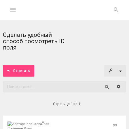
Сделать удобный
ГЛАВНАЯ
способ посмотреть ID
поля
На
главную
Ответить
Вход
ФОРУМ
Расши
Поиск
Темы
Страница
1
из
1
без
ответов
Цитат
Активные
Федоров Илья