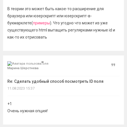
В теории это может быть какое-то расширение для
браузера или юзерскрипт или юзерскрипт-в-
букмарклете(
примеры
). Что угодно что может из уже
существующего html вытащить регулярками нужные id и
как-то их отрисовать
Цитат
Марина Шерстнева
Re: Сделать удобный способ посмотреть ID поля
11.08.2023 15:37
+1
Очень нужная опция!