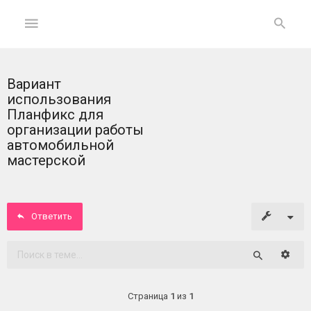
Вариант
ГЛАВНАЯ
использования
Планфикс для
На
организации работы
главную
автомобильной
мастерской
Вход
ФОРУМ
Ответить
Темы
Расши
без
Поиск
ответов
Страница
1
из
1
Активные