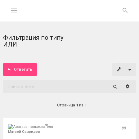
Фильтрация по типу
ГЛАВНАЯ
ИЛИ
На
главную
Ответить
Вход
Расши
Поиск
ФОРУМ
Страница
1
из
1
Темы
без
ответов
Цитат
Матвей Свиридов
Активные