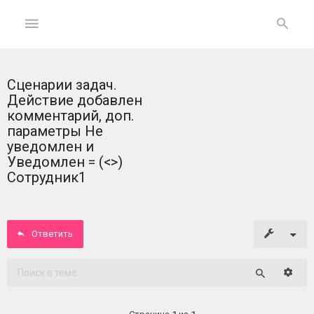
Сценарии задач.
ГЛАВНАЯ
Действие добавлен
комментарий, доп.
На
параметры Не
главную
уведомлен и
Уведомлен = (<>)
Вход
Сотрудник1
ФОРУМ
Ответить
Темы
без
ответов
Расши
Поиск
Активные