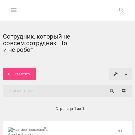
Сотрудник, который не
ГЛАВНАЯ
совсем сотрудник. Но
и не робот
На
главную
Ответить
Вход
ФОРУМ
Расши
Поиск
Темы
Страница
1
из
1
без
ответов
Цитат
Активные
Alex Leshinsky