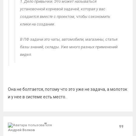
1. Дело привычки. Это может называться
установочной корневой задачей, которая у вас
создается вместе с проектом, чтобы сэкономить
клики на создании.
В ПФ задачи это чаты, автомобили, магазины, статья
базы знаний, склады. Уже много разных применений
видел.
ОК. А что Вы потом делаете с задачей, которая "болтается"
у Вас в числе остальных и делает это достаточно долго?
Ведь сроков завершения у нее нет. Цель фиксации задач -
Она не болтается, потому что это уже не задача, а молоток
не потерять их из виду и контролировать исполнение. А у
и у нее в системе есть место.
этой задачи исполнять нечего.
Я понимаю, что можно и отверткой забивать гвоздь, но не
лучше ли взять соответствующий инструмент - молоток?
Цитат
Андрей Волков