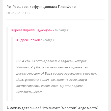
Re: Расширение функционала ПланФикс.
06.02.2021 21:19
Киреев Кирилл Эдуардович
писал(а):
↑
Андрей Волков
писал(а):
↑
ОК. А что Вы потом делаете с задачей, которая
"болтается" у Вас в числе остальных и делает это
достаточно долго? Ведь сроков завершения у нее нет.
Цель фиксации задач - не потерять их из виду и
контролировать исполнение. А у этой задачи
исполнять нечего.
Я понимаю, что можно и отверткой забивать гвоздь,
А можно детальнее? Что значит "молоток" и где место?
но не лучше ли взять соответствующий инструмент -