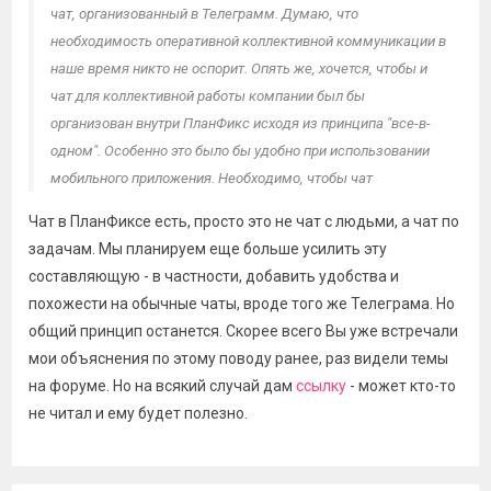
чат, организованный в Телеграмм. Думаю, что
необходимость оперативной коллективной коммуникации в
наше время никто не оспорит. Опять же, хочется, чтобы и
чат для коллективной работы компании был бы
организован внутри ПланФикс исходя из принципа "все-в-
одном". Особенно это было бы удобно при использовании
мобильного приложения. Необходимо, чтобы чат
поддерживал, как минимум, не только текстовые, но и
Чат в ПланФиксе есть, просто это не чат с людьми, а чат по
голосовые сообщения.
задачам. Мы планируем еще больше усилить эту
составляющую - в частности, добавить удобства и
похожести на обычные чаты, вроде того же Телеграма. Но
общий принцип останется. Скорее всего Вы уже встречали
мои объяснения по этому поводу ранее, раз видели темы
на форуме. Но на всякий случай дам
ссылку
- может кто-то
не читал и ему будет полезно.