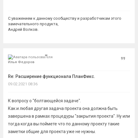
молоток?
С уважением к данному сообществу и разработчикам этого
замечательного продукта,
Андрей Волков.
Она не болтается, потому что это уже не задача, а молоток
и у нее в системе есть место.
Цитат
Илья Федоров
Re: Расширение функционала ПланФикс.
09.02.2021 08:36
К вопросу о "болтающейся задаче".
Как и любая другая задача проекта она должна быть
завершена в рамках процедуры "закрытия проекта". Ну или
тогда когда вы поймете что по данному проекту такие
заметки общие для проекта уже не нужны.