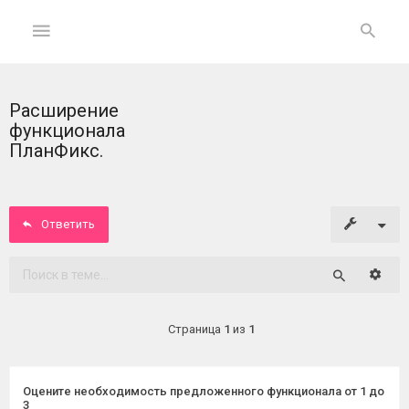
Расширение
ГЛАВНАЯ
функционала
ПланФикс.
На
главную
Ответить
Вход
ФОРУМ
Расши
Поиск
Темы
Страница
1
из
1
без
ответов
Оцените необходимость предложенного функционала от 1 до
Активные
3