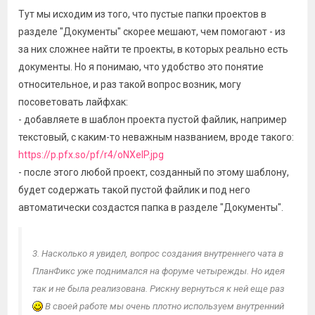
учетом их разбиения по группам даже и в случае отсутствия
Тут мы исходим из того, что пустые папки проектов в
самих документов (пустые папки).
разделе "Документы" скорее мешают, чем помогают - из
за них сложнее найти те проекты, в которых реально есть
документы. Но я понимаю, что удобство это понятие
относительное, и раз такой вопрос возник, могу
посоветовать лайфхак:
- добавляете в шаблон проекта пустой файлик, например
текстовый, с каким-то неважным названием, вроде такого:
https://p.pfx.so/pf/r4/oNXelP.jpg
- после этого любой проект, созданный по этому шаблону,
будет содержать такой пустой файлик и под него
автоматически создастся папка в разделе "Документы".
3. Насколько я увидел, вопрос создания внутреннего чата в
ПланФикс уже поднимался на форуме четырежды. Но идея
так и не была реализована. Рискну вернуться к ней еще раз
В своей работе мы очень плотно используем внутренний