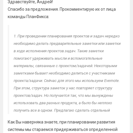
Здравствуйте, Андрей!
Спасибо за предложения. Прокомментирую их от лица
команды ПланФикса:
1. При проведении планирования проектов и задач нередко
необходимо делать предварительные заметки или заметки
в ходе исполнения проектов.задач. Такие заметки
помогают удерживать мысли и вспомогательные
материалы, связанные с проектом/задачей. Некоторыми
заметками бывает необходимо делиться с участниками
проекта/задачи. Сейчас для этого мы используем Evernote.
При этом, структура заметок у нас повторяет структуру
проектов/задач. Но получается так, что мы вынуждены
использовать два разных продукта, а было бы неплохо
получить все в одном. Предлагаю сделать отдельный
раздел для заметок, который сразу же структурировался
Как Вы наверняка знаете, при планировании развития
по папкам аналогично структуре проектов/задач. Также
системы мы стараемся придерживаться определенной
раздел заметок должен быть доступен из самого проекта