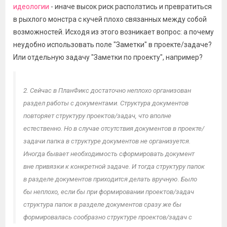
идеологии
- иначе высок риск расползтись и превратиться
или задачи. При этом, в случае открытия заметок из
в рыхлого монстра с кучей плохо связанных между собой
проекта или задачи должна сразу открываться
возможностей. Исходя из этого возникает вопрос: а почему
соответствующая проекту или задаче ветка заметок.
неудобно использовать поле "Заметки" в проекте/задаче?
Или отдельную задачу "Заметки по проекту", например?
2. Сейчас в ПланФикс достаточно неплохо организован
раздел работы с документами. Структура документов
повторяет структуру проектов/задач, что вполне
естественно. Но в случае отсутствия документов в проекте/
задачи папка в структуре документов не организуется.
Иногда бывает необходимость сформировать документ
вне привязки к конкретной задаче. И тогда структуру папок
в разделе документов приходится делать вручную. Было
бы неплохо, если бы при формировании проектов/задач
структура папок в разделе документов сразу же бы
формировалась сообразно структуре проектов/задач с