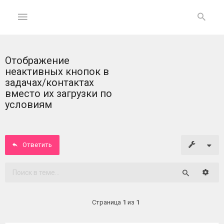
Отображение
ГЛАВНАЯ
неактивных кнопок в
задачах/контактах
На
вместо их загрузки по
главную
условиям
Вход
Ответить
ФОРУМ
Расши
Темы
Поиск
без
ответов
Страница
1
из
1
Активные