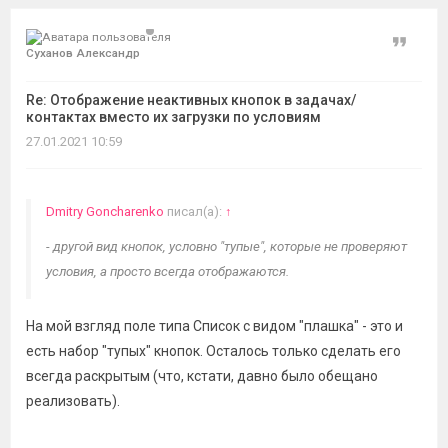
Цитат
Суханов Александр
Re: Отображение неактивных кнопок в задачах/
контактах вместо их загрузки по условиям
27.01.2021 10:59
Dmitry Goncharenko
писал(а):
↑
- другой вид кнопок, условно "тупые", которые не проверяют
условия, а просто всегда отображаются.
На мой взгляд поле типа Список с видом "плашка" - это и
есть набор "тупых" кнопок. Осталось только сделать его
всегда раскрытым (что, кстати, давно было обещано
реализовать).