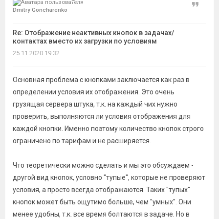
Цитат
Dmitry Goncharenko
Re: Отображение неактивных кнопок в задачах/
контактах вместо их загрузки по условиям
25.11.2020 19:32
Основная проблема с кнопками заключается как раз в
определении условия их отображения. Это очень
грузящая сервера штука, т.к. на каждый чих нужно
проверить, выполняются ли условия отображения для
каждой кнопки. Именно поэтому количество кнопок строго
ограничено по тарифам и не расширяется.
Что теоретически можно сделать и мы это обсуждаем -
другой вид кнопок, условно "тупые", которые не проверяют
условия, а просто всегда отображаются. Таких "тупых"
кнопок может быть ощутимо больше, чем "умных". Они
менее удобны, т.к. все время болтаются в задаче. Но в