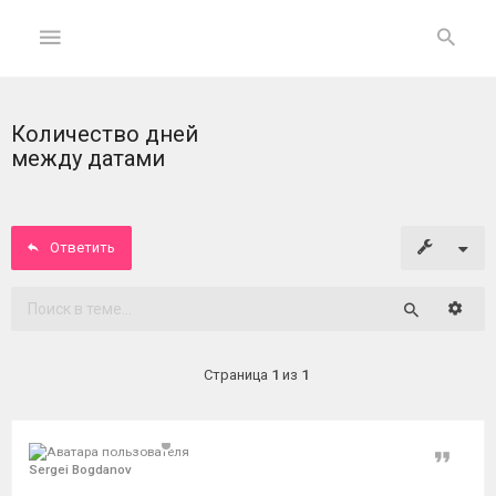
Количество дней
ГЛАВНАЯ
между датами
На
главную
Ответить
Вход
Расши
Поиск
ФОРУМ
Страница
1
из
1
Темы
без
ответов
Цитат
Sergei Bogdanov
Активные