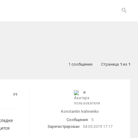
1 сообщение
Страница
1
из
1
Цитата
Konstantin Ivahnenko
Сообщения:
5
кладке
Зарегистрирован:
04.05.2019 17:17
дится