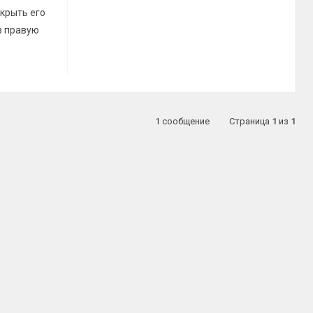
крыть его
з правую
1 сообщение
Страница
1
из
1