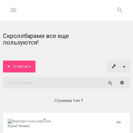
Скроллбарами все еще
ГЛАВНАЯ
пользуются!
На
главную
Ответить
Вход
Расши
Поиск
ФОРУМ
Страница
1
из
1
Темы
без
ответов
Цитат
Юрий Тюжин
Активные