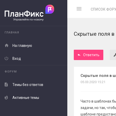
СПИСОК ФОР
ГЛАВНАЯ
Скрытые поля в 
На главную
Ответить
Вход
ФОРУМ
Скрытые поля в ш
05.03.2020 15:21
Темы без ответов
Активные темы
Часто в шаблонах б
задачи, но так, что
шаблоне предустано