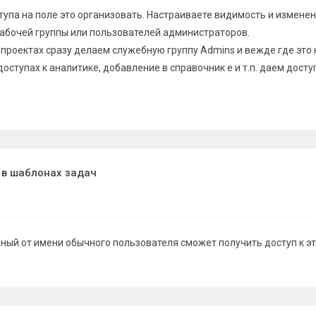
упа на поле это организовать. Настраиваете видимость и изменен
абочей группы или пользователей администраторов.
 проектах сразу делаем служебную группу Admins и вежде где это
доступах к аналитике, добавление в справочник е и т.п. даем доступ
 в шаблонах задач
ный от имени обычного пользователя сможет получить доступ к э