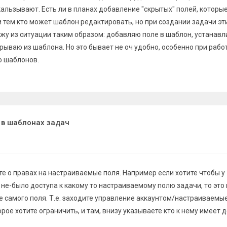
альзывают. Есть ли в планах добавление "скрытых" полей, которы
и тем кто может шаблон редактировать, но при создании задачи эт
жу из ситуации таким образом: добавляю поле в шаблон, устанав
рываю из шаблона. Но это бывает не оч удобно, особенно при работ
о шаблонов.
 в шаблонах задач
е о правах на настраиваемые поля. Например если хотите чтобы у
не-было доступа к какому то настраиваемому полю задачи, то это
е самого поля. Т.е. заходите управление аккаунтом/настраиваемые
рое хотите ограничить, и там, внизу указываете кто к нему имеет д