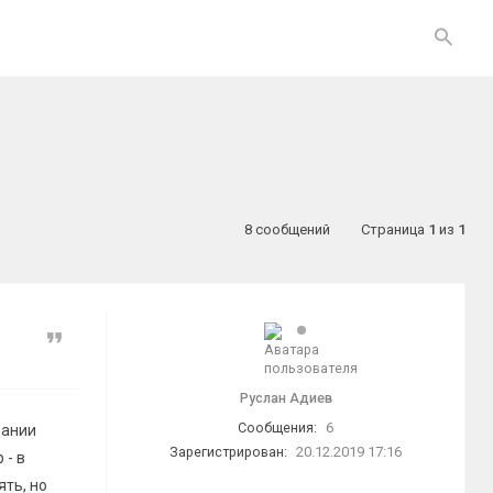
8 сообщений
Страница
1
из
1
Цитата
Руслан Адиев
Сообщения:
6
дании
Зарегистрирован:
20.12.2019 17:16
 - в
ть, но