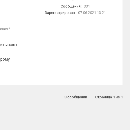
Сообщения:
331
Зарегистрирован:
07.06.2021 13:21
 полю?
читывают
орому
8 сообщений
Страница
1
из
1