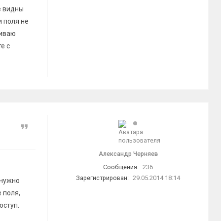
е видны
и поля не
ливаю
е с
Цитата
Александр Черняев
Сообщения:
236
Зарегистрирован:
29.05.2014 18:14
 нужно
 поля,
оступ.