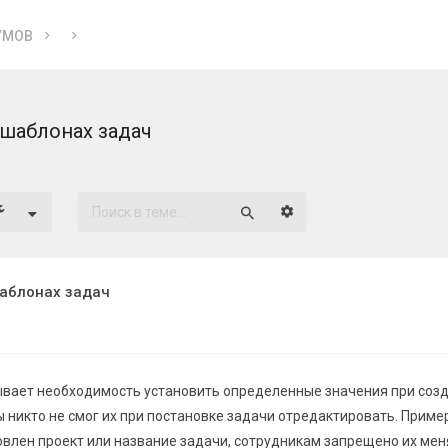
УМОВ
шаблонах задач
Расширенный поиск
Поиск
аблонах задач
ывает необходимость установить определенные значения при соз
бы никто не смог их при постановке задачи отредактировать. Пример
влен проект или название задачи, сотрудникам запрещено их меня