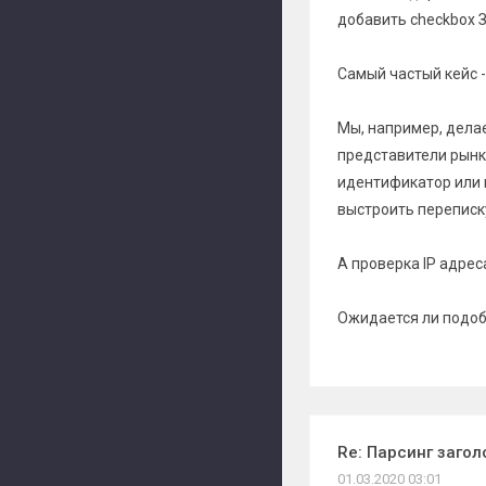
добавить checkbox 
Самый частый кейс 
Мы, например, дела
представители рынка
идентификатор или r
выстроить переписку
А проверка IP адрес
Ожидается ли подо
Re: Парсинг заго
01.03.2020 03:01