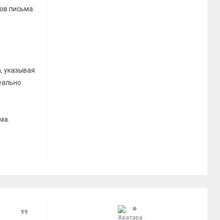
ов письма.
а, указывая
реально
ма.
Цитата