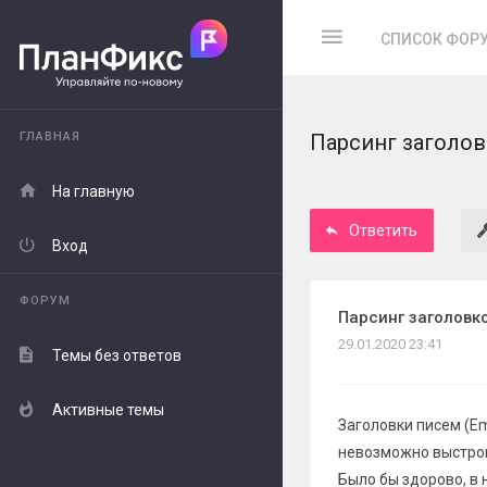
СПИСОК ФОР
ГЛАВНАЯ
Парсинг заголо
На главную
Ответить
Вход
ФОРУМ
Парсинг заголовк
29.01.2020 23:41
Темы без ответов
Активные темы
Заголовки писем (E
невозможно выстрои
Было бы здорово, в 