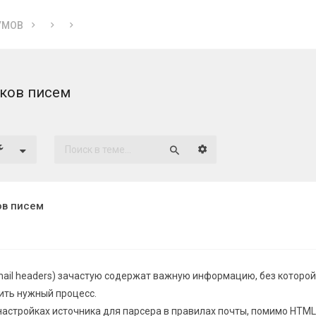
УМОВ
вков писем
Расширенный поиск
Поиск
ов писем
mail headers) зачастую содержат важную информацию, без которой
ть нужный процесс.
настройках источника для парсера в правилах почты, помимо HTML 