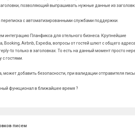
Заголовки, позволяющий выпрашивать нужные данные из заголовк
- переписка с автоматизированными службами поддержки.
ем интеграцию Планфикса для отельного бизнеса. Крупнейшие
, Booking, Airbnb, Expedia, вопросы от гостей шлют с общего адрес
eply-to только в заголовках. То есть на данный момент просто не
 с гостями.
а, может добавить безопасности, при валидации отправителя пись
бный функционал в ближайшее время ?
ловков писем