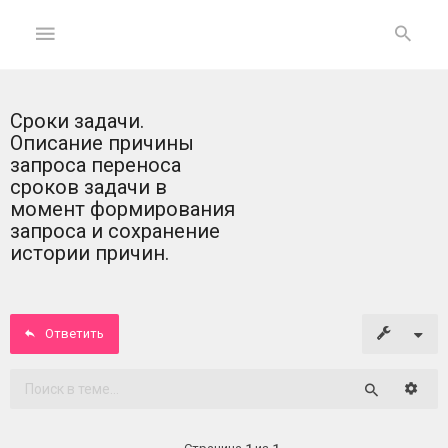
Сроки задачи.
ГЛАВНАЯ
Описание причины
запроса переноса
На
сроков задачи в
главную
момент формирования
запроса и сохранение
Вход
истории причин.
ФОРУМ
Ответить
Темы
без
ответов
Расши
Поиск
Активные