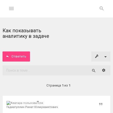
Как показывать
ГЛАВНАЯ
аналитику в задаче
На
главную
Ответить
Вход
Расши
Поиск
ФОРУМ
Страница
1
из
1
Темы
без
ответов
Цитат
Гадиатуллин Ринат Юлмухаметович
Активные