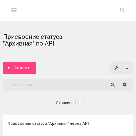
Присвоение статуса
ГЛАВНАЯ
"Архивная" по API
На
главную
Ответить
Вход
Расши
Поиск
ФОРУМ
Страница
1
из
1
Темы
без
ответов
Присвоение статуса "Архивная" через API
Активные