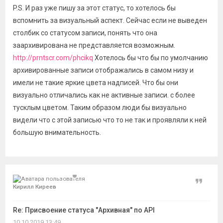
P.S. И раз уже пишу за этот статус, то хотелось бы
вспомнить за визуальный аспект. Сейчас если не выведен
столбик со статусом записи, понять что она
заархивирована не представляется возможным.
http://prntscr.com/phcikq
Хотелось бы что бы по умолчанию
архивированные записи отображались в самом низу и
имели не такие яркие цвета надписей. Что бы они
визуально отличались как не активные записи. с более
тусклым цветом. Таким образом люди бы визуально
видели что с этой записью что то не так и проявляли к ней
большую внимательность.
Цитат
Кирилл Киреев
Re: Присвоение статуса "Архивная" по API
10.10.2019 13:49