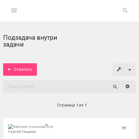
Подзадача внутри
ГЛАВНАЯ
задачи
На
главную
Ответить
Вход
Расши
Поиск
ФОРУМ
Страница
1
из
1
Темы
без
ответов
Цитат
Сергей Гладков
Активные