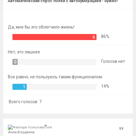
Автоматический сброс полей с автонумерацией - нужен?
темы
Да, мне бы это облегчило жизнь!
86%
6
Нет, это лишнее.
Голосов нет
0
Все равно, не пользуюсь таким функционалом.
14%
1
Всего голосов:
7
Цитат
Анна Блудвина