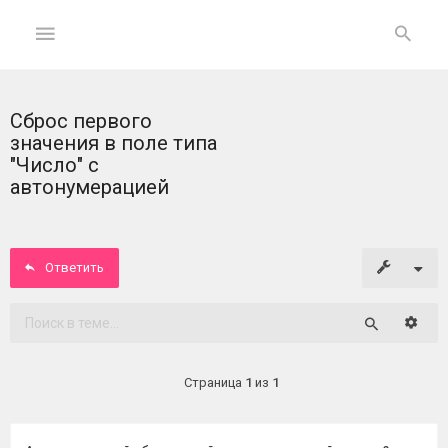
Сброс первого
ГЛАВНАЯ
значения в поле типа
"Число" с
На
автонумерацией
главную
Вход
Ответить
ФОРУМ
Расши
Поиск
Темы
без
Страница
1
из
1
ответов
Активные