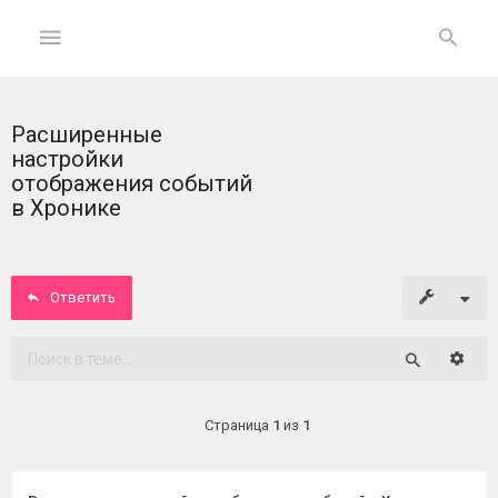
Расширенные
ГЛАВНАЯ
настройки
отображения событий
На
в Хронике
главную
Вход
Ответить
ФОРУМ
Расши
Поиск
Темы
без
Страница
1
из
1
ответов
Активные