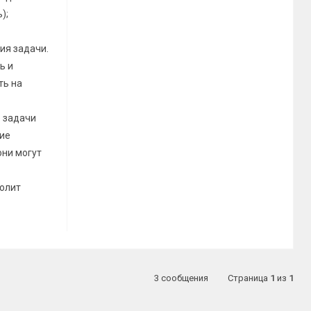
);
ия задачи.
ь и
ть на
е задачи
щие
они могут
волит
3 сообщения
Страница
1
из
1