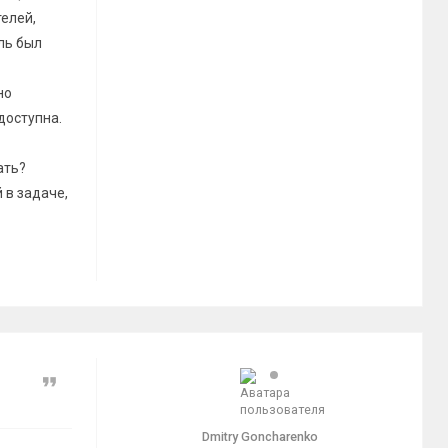
телей,
ль был
но
доступна.
ать?
 в задаче,
Цитата
Dmitry Goncharenko