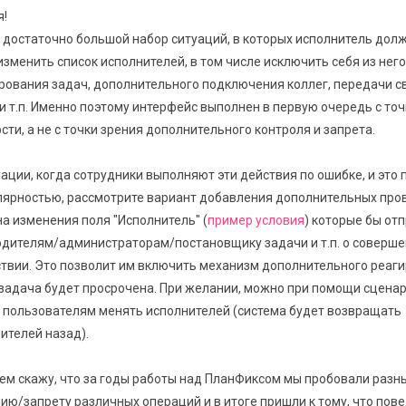
я!
ь достаточно большой набор ситуаций, в которых исполнитель дол
зменить список исполнителей, в том числе исключить себя из него.
ирования задач, дополнительного подключения коллег, передачи св
 и т.п. Именно поэтому интерфейс выполнен в первую очередь с то
сти, а не с точки зрения дополнительного контроля и запрета.
ации, когда сотрудники выполняют эти действия по ошибке, и это
улярностью, рассмотрите вариант добавления дополнительных про
а изменения поля "Исполнитель" (
пример условия
) которые бы от
дителям/администраторам/постановщику задачи и т.п. о соверш
твии. Это позволит им включить механизм дополнительного реаг
 задача будет просрочена. При желании, можно при помощи сценар
 пользователям менять исполнителей (система будет возвращать
ителей назад).
аем скажу, что за годы работы над ПланФиксом мы пробовали разн
ию/запрету различных операций и в итоге пришли к тому, что пов