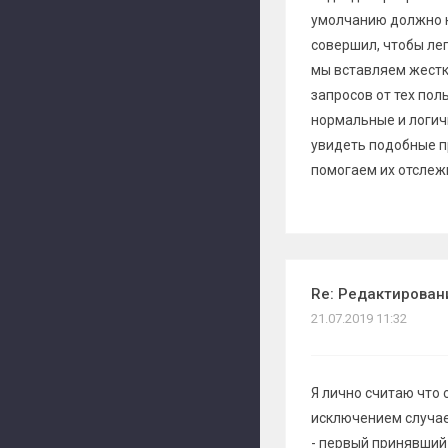
умолчанию должно н
совершил, чтобы лег
мы вставляем жестк
запросов от тех по
нормальные и логич
увидеть подобные п
помогаем их отслежи
Re: Редактирован
21.07.2019 11:32
Я лично считаю что 
исключением случае
- первый принявший