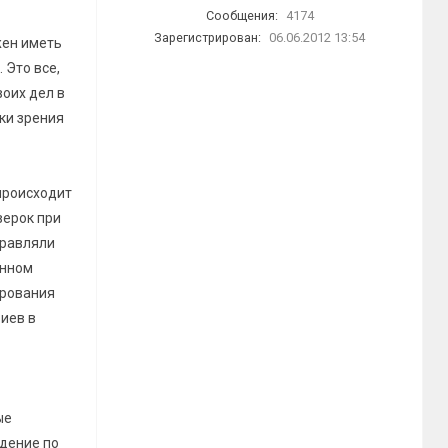
Сообщения:
4174
Зарегистрирован:
06.06.2012 13:54
жен иметь
 Это все,
оих дел в
чки зрения
 происходит
верок при
правляли
енном
ирования
иев в
ые
едение по