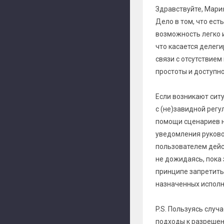
Здравствуйте, Мари
Дело в том, что ест
возможность легко и
что касается делег
связи с отсутствием
простоты и доступно
Если возникают ситу
с (не)завидной рег
помощи сценариев н
уведомления руково
пользователем дейс
не дожидаясь, пока
принципе запретить
назначенных исполн
P.S. Пользуясь случ
подходы к разрешен