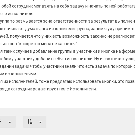
юбой сотрудник мог взять на себя задачу и начать по ней работать
ого исполнителя.
уппа то размывается зона ответственности за результат выполнен
пе начинают думать, ага исполнители группа, зачем я уду принимат
ачей, получается что у них есть возможность законно не реагирова
ьно она "конкретно меня не касается".
я таких случаев добавление группы в участники и кнопка на форм
любому участнику добавит себя в исполнители. Ну и соответствую
дании задачи чтобы участники знали что есть задача по которой 
ми исполнителями.
я из исполнителей, тоже предлагаю использовать кнопки, это поз
когда сотрудник редактирует поле Исполнители.