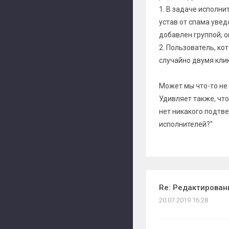
1. В задаче исполни
устав от спама увед
добавлен группой, он
2. Пользователь, ко
случайно двумя кли
Может мы что-то не 
Удивляет также, что
нет никакого подтве
исполнителей?"
Re: Редактирован
20.07.2019 16:28