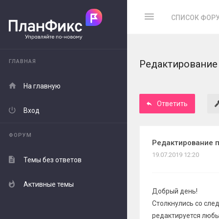
СПИСОК ФОР
ГЛАВНАЯ
Редактирование 
На главную
Ответить
Вход
ФОРУМ
Редактирование п
19.07.2019 12:20
Темы без ответов
Активные темы
Добрый день!
Столкнулись со сле
редактируется любы