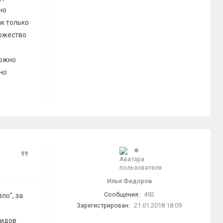
но
ак только
ножество
можно
но
Цитата
Илья Федоров
Сообщения:
492
ло", за
Зарегистрирован:
21.01.2018 18:09
лидов