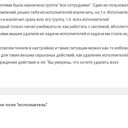
телями была назначена группа "все сотрудники". Один из пользова
омлений, решил себя из исполнителей исключить, но т.к. Исполните
 и исключил сразу всю эту группу, т.е. всех исполнителей.
торый только начал разбираться, как работать с системой, абсолют
ками мышки удалили из задачи исполнителей и задача им стала не
совсем поняли в настройках и такие ситуации можно как-то избеж
 для таких весьма серьезных действий, как удаление исполнителей
рждения действия а-ля: "Вы уверены, что хотите удалить всех
ие поля "исполнитель"