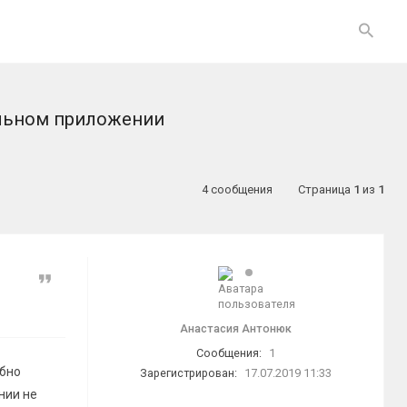
льном приложении
4 сообщения
Страница
1
из
1
Цитата
Анастасия Антонюк
Сообщения:
1
обно
Зарегистрирован:
17.07.2019 11:33
нии не