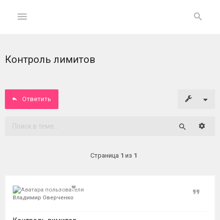
Контроль лимитов
ГЛАВНАЯ
На
главную
Ответить
Вход
Расши
Поиск
ФОРУМ
Страница
1
из
1
Темы
без
ответов
Цитат
Владимир Оверченко
Активные