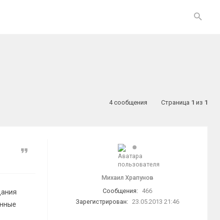
4 сообщения
Страница
1
из
1
Цитата
Михаил Храпунов
Сообщения:
466
дания
Зарегистрирован:
23.05.2013 21:46
анные