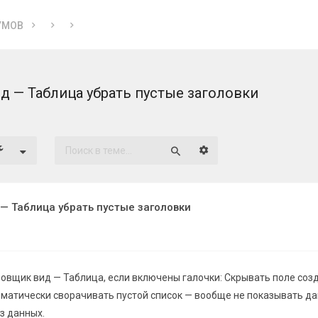
УМОВ
 — Таблица убрать пустые заголовки
Расширенный поиск
Поиск
— Таблица убрать пустые заголовки
овщик вид — Таблица, если включены галочки: Скрывать поле соз
оматически сворачивать пустой список — вообще не показывать д
з данных.