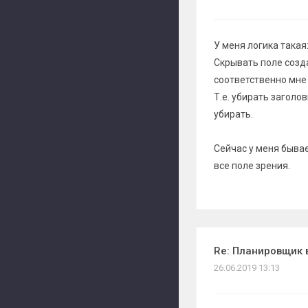
У меня логика такая
Скрывать поле созд
соответственно мне
Т.е. убирать заголо
убирать.
Сейчас у меня бывае
все поле зрения.
Re: Планировщик 
26.06.2019 13:13