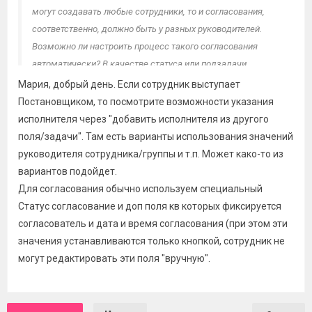
могут создавать любые сотрудники, то и согласования,
соответственно, должно быть у разных руководителей.
Возможно ли настроить процесс такого согласования
автоматически? В качестве статуса или подзадачи,
например? Пока не могу понять, как добавить исполнителя
Мария, добрый день. Если сотрудник выступает
по признаку "руководитель постановщика", а не просто
Постановщиком, то посмотрите возможности указания
конкретного сотрудника.
исполнителя через "добавить исполнителя из другого
поля/задачи". Там есть варианты использования значений
руководителя сотрудника/группы и т.п. Может како-то из
вариантов подойдет.
Для согласования обычно используем специальный
Статус согласование и доп поля кв которых фиксируется
согласователь и дата и время согласования (при этом эти
значения устанавливаются только кнопкой, сотрудник не
могут редактировать эти поля "вручную".