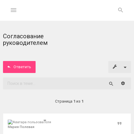
Согласование
ГЛАВНАЯ
руководителем
На
главную
Ответить
Вход
Расши
Поиск
ФОРУМ
Страница
1
из
1
Темы
без
ответов
Цитат
Мария Полевая
Активные