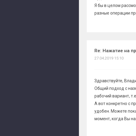
Я бы в целом рассмо
разные операции пр
Re: Нажатие на п
27.04.2019 15:10
Здравствуйте, Влад
Общий подход с наз
рабочий вариант, т
А вот конкретно с п
удобен. Можете пока
момент, когда Вы н