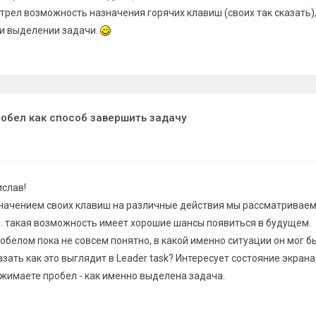
трел возможность назначения горячих клавиш (своих так сказать)
и выделении задачи.
робел как способ завершить задачу
ислав!
начением своих клавиш на различные действия мы рассматриваем
.е. такая возможность имеет хорошие шансы появиться в будущем.
робелом пока не совсем понятно, в какой именно ситуации он мог б
зать как это выглядит в Leader task? Интересует состояние экрана
ажимаете пробел - как именно выделена задача.