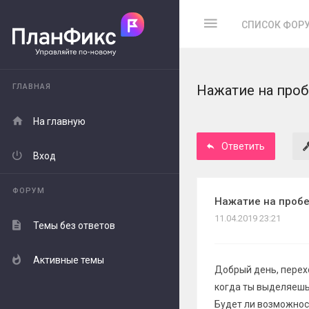
СПИСОК ФОР
ГЛАВНАЯ
Нажатие на проб
На главную
Ответить
Вход
ФОРУМ
Нажатие на пробе
11.04.2019 23:21
Темы без ответов
Активные темы
Добрый день, перехо
когда ты выделяешь
Будет ли возможнос