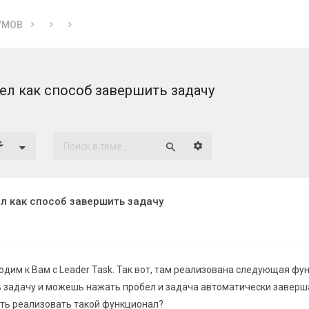
УМОВ
ел как способ завершить задачу
Расширенный поиск
Поиск
л как способ завершить задачу
дим к Вам с Leader Task. Так вот, там реализована следующая фу
 задачу и можешь нажать пробел и задача автоматически заверш
ть реализовать такой функционал?