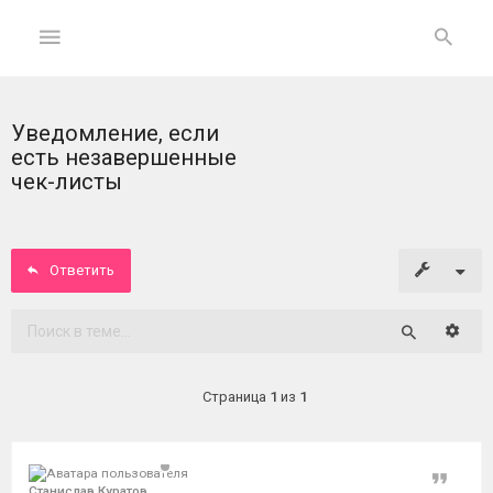
Уведомление, если
ГЛАВНАЯ
есть незавершенные
чек-листы
На
главную
Ответить
Вход
ФОРУМ
Расши
Поиск
Темы
Страница
1
из
1
без
ответов
Цитат
Активные
Станислав Куратов