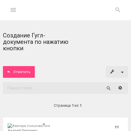
Создание Гугл-
ГЛАВНАЯ
документа по нажатию
кнопки
На
главную
Ответить
Вход
ФОРУМ
Расши
Поиск
Темы
Страница
1
из
1
без
ответов
Цитат
Активные
Андрей Петренко