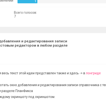
зменений
1
Всего голосов:
7
добавления и редактирования записи
кстовым редактором в любом разделе
 весь текст этой идеи представлен также и здесь -> в
лонгриде
тать окно добавления и редактирования записи справочника с т
м разделе ПланФикса
каждому скриншоту под скриншотом.