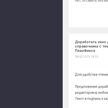
Нет, оставить без и
Доработать окно 
справочника с те
ПланФикса
08.02.2019 18:35
Для удобства чтения
Предложение дорабо
редактором в любо
Текст и подпись к 