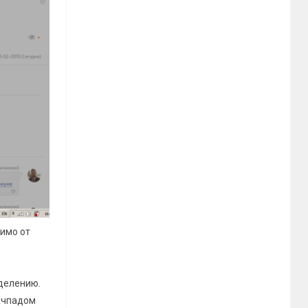
симо от
еделению.
тачпадом