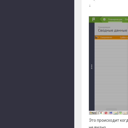
↓
Это происходит когд
не видно.