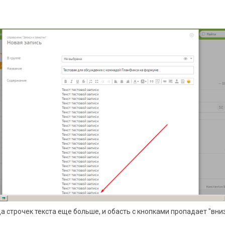
а строчек текста еще больше, и обасть с кнопками пропадает "вниз