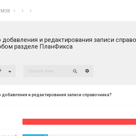
УМОВ
 добавления и редактирования записи справ
юбом разделе ПланФикса
Расширенный поиск
Поиск
 добавления и редактирования записи справочника?