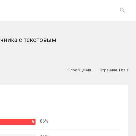
очника с текстовым
3 сообщения
Страница
1
из
1
86%
6