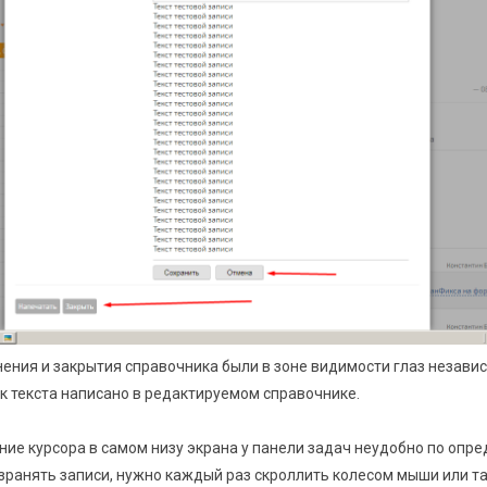
нения и закрытия справочника были в зоне видимости глаз незави
ек текста написано в редактируемом справочнике.
ние курсора в самом низу экрана у панели задач неудобно по опр
озранять записи, нужно каждый раз скроллить колесом мыши или 