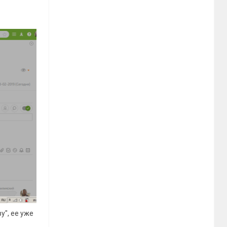
у", ее уже