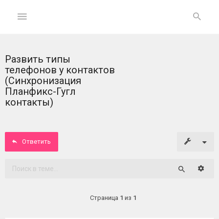
Развить типы
ГЛАВНАЯ
телефонов у контактов
(Синхронизация
На
Планфикс-Гугл
главную
контакты)
Вход
Ответить
ФОРУМ
Расши
Темы
Поиск
без
ответов
Страница
1
из
1
Активные