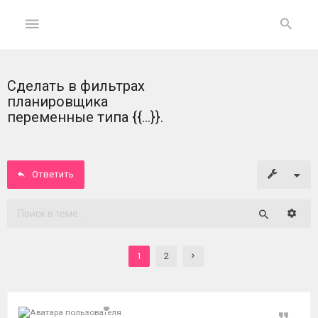
Сделать в фильтрах
ГЛАВНАЯ
планировщика
переменные типа {{...}}.
На
главную
Ответить
Вход
ФОРУМ
Расши
Поиск
Темы
2
1
без
ответов
Активные
Цитат