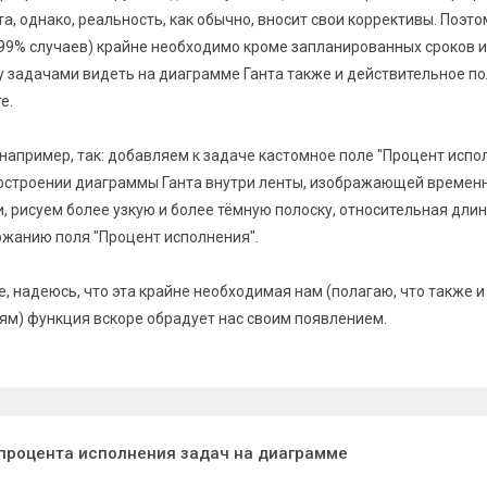
, однако, реальность, как обычно, вносит свои коррективы. Поэто
 99% случаев) крайне необходимо кроме запланированных сроков и
 задачами видеть на диаграмме Ганта также и действительное п
е.
например, так: добавляем к задаче кастомное поле "Процент испо
 построении диаграммы Ганта внутри ленты, изображающей времен
, рисуем более узкую и более тёмную полоску, относительная дли
ржанию поля "Процент исполнения".
, надеюсь, что эта крайне необходимая нам (полагаю, что также 
ям) функция вскоре обрадует нас своим появлением.
процента исполнения задач на диаграмме