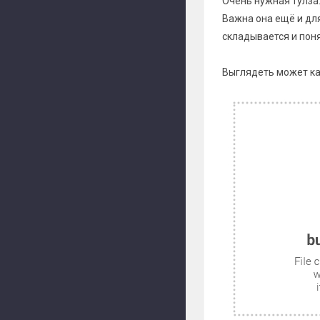
Очень нужная тулза
Важна она ещё и дл
складывается и пон
Выглядеть может как