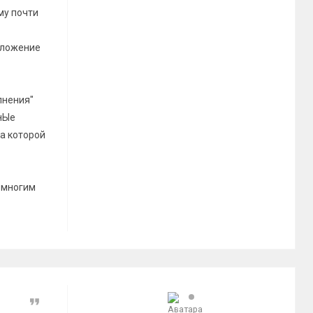
му почти
оложение
лнения"
нЫе
на которой
и многим
Цитата