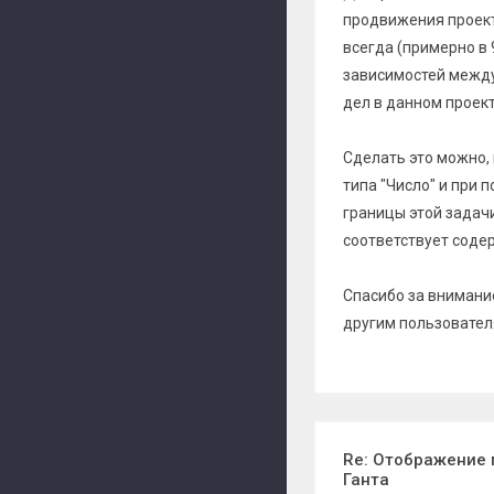
продвижения проекта
всегда (примерно в
зависимостей между
дел в данном проект
Сделать это можно, 
типа "Число" и при
границы этой задачи
соответствует соде
Спасибо за внимание
другим пользовател
Re: Отображение 
Ганта