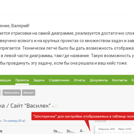
ение, Валерий!
ается отрисовки на самой диаграмме, реализуется достаточно слож
верчено всякого и на крупных проектах со множеством задач и за
апрягается. Технически легче было бы дать возможность отобража
) в левой части диаграммы, там где название. Такую возможность у
бы провдинуть эту задачу, если бы она решала и ваш кейс тоже.