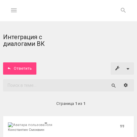
Интеграция с
ГЛАВНАЯ
диалогами ВК
На
главную
Ответить
Вход
Расши
Поиск
ФОРУМ
Страница
1
из
1
Темы
без
ответов
Цитат
Константин Смоквин
Активные