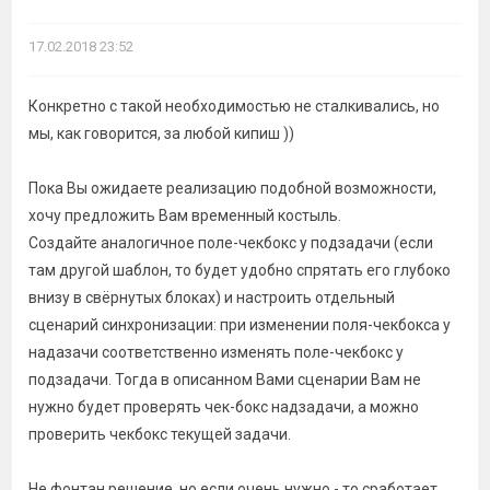
17.02.2018 23:52
Конкретно с такой необходимостью не сталкивались, но
мы, как говорится, за любой кипиш ))
Пока Вы ожидаете реализацию подобной возможности,
хочу предложить Вам временный костыль.
Создайте аналогичное поле-чекбокс у подзадачи (если
там другой шаблон, то будет удобно спрятать его глубоко
внизу в свёрнутых блоках) и настроить отдельный
сценарий синхронизации: при изменении поля-чекбокса у
надазачи соответственно изменять поле-чекбокс у
подзадачи. Тогда в описанном Вами сценарии Вам не
нужно будет проверять чек-бокс надзадачи, а можно
проверить чекбокс текущей задачи.
Не фонтан решение, но если очень нужно - то сработает.