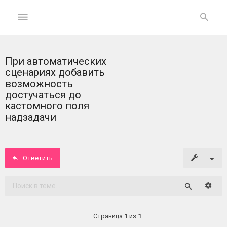
При автоматических
ГЛАВНАЯ
сценариях добавить
возможность
На
достучаться до
главную
кастомного поля
надзадачи
Вход
ФОРУМ
Ответить
Темы
Расши
без
Поиск
ответов
Страница
1
из
1
Активные