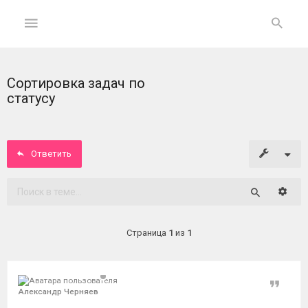
Сортировка задач по
ГЛАВНАЯ
статусу
На
главную
Ответить
Вход
Расши
Поиск
ФОРУМ
Страница
1
из
1
Темы
без
ответов
Цитат
Александр Черняев
Активные