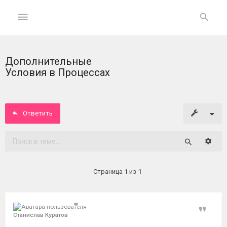
Дополнительные
ГЛАВНАЯ
Условия в Процессах
На
главную
Ответить
Вход
Расши
Поиск
ФОРУМ
Страница
1
из
1
Темы
без
ответов
Цитат
Станислав Куратов
Активные