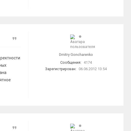
Цитата
Dmitry Goncharenko
рректности
Сообщения:
4174
ных
Зарегистрирован:
06.06.2012 13:54
рана
нятное
Цитата