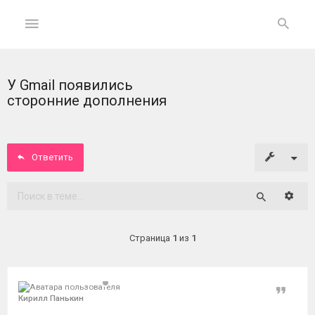
У Gmail появились
ГЛАВНАЯ
сторонние дополнения
На
главную
Ответить
Вход
Расши
Поиск
ФОРУМ
Страница
1
из
1
Темы
без
ответов
Цитат
Кирилл Панькин
Активные