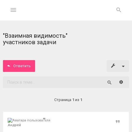
"Взаимная видимость"
ГЛАВНАЯ
участников задачи
На
главную
Ответить
Вход
Расши
Поиск
ФОРУМ
Страница
1
из
1
Темы
без
ответов
Цитат
Андрей
Активные