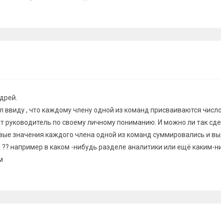
дрей.
ел ввиду , что каждому члену одной из команд присваиваются числ
т руководитель по своему личному пониманию. И можно ли так сде
овые значения каждого члена одной из команд суммировались и в
 ?? например в каком -нибудь разделе аналитики или ещё каким-н
м