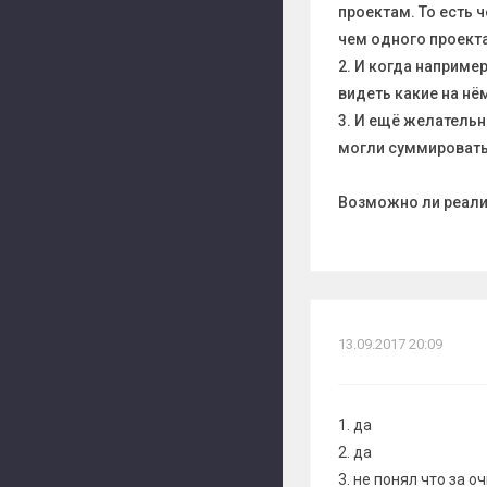
проектам. То есть
чем одного проект
2. И когда наприм
видеть какие на нё
3. И ещё желатель
могли суммировать
Возможно ли реали
13.09.2017 20:09
1. да
2. да
3. не понял что за о