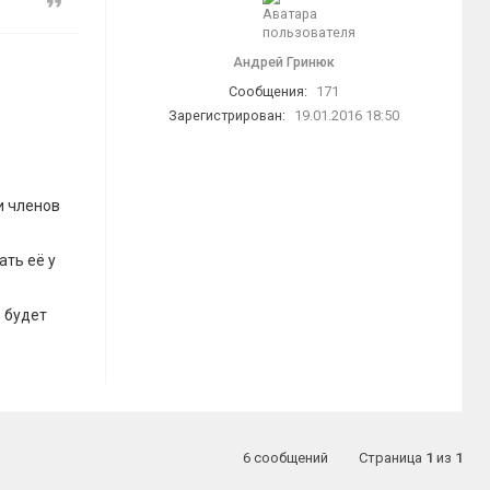
Цитата
Андрей Гринюк
Сообщения:
171
Зарегистрирован:
19.01.2016 18:50
и членов
ать её у
 будет
6 сообщений
Страница
1
из
1