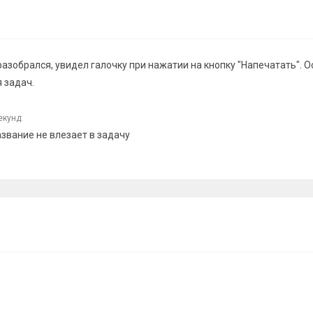
азобрался, увидел галочку при нажатии на кнопку "Напечатать". О
 задач.
екунд:
название не влезает в задачу