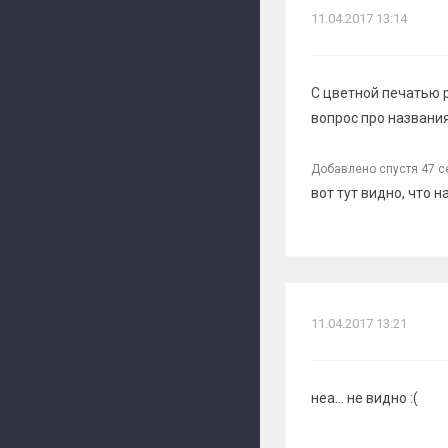
11.04.2017 13:14
С цветной печатью р
вопрос про названия
Добавлено спустя 47 с
вот тут видно, что 
11.04.2017 13:21
неа... не видно :(