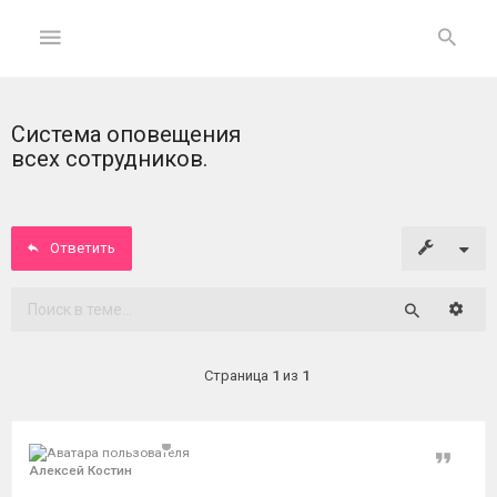
Система оповещения
ГЛАВНАЯ
всех сотрудников.
На
главную
Ответить
Вход
Расши
Поиск
ФОРУМ
Страница
1
из
1
Темы
без
ответов
Цитат
Алексей Костин
Активные